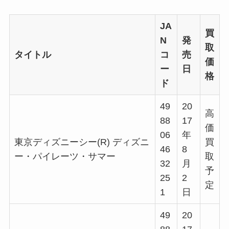
JA
買
N
発
取
タイトル
コ
売
価
ー
日
格
ド
49
20
高
88
17
価
06
年
東京ディズニーシー(R) ディズニ
買
46
8
ー・パイレーツ・サマー
取
32
月
予
25
2
定
1
日
49
20