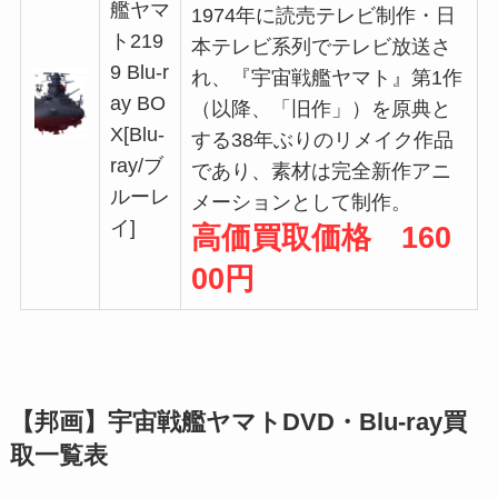
艦ヤマ
1974年に読売テレビ制作・日
ト219
本テレビ系列でテレビ放送さ
9 Blu-r
れ、『宇宙戦艦ヤマト』第1作
ay BO
（以降、「旧作」）を原典と
X[Blu-
する38年ぶりのリメイク作品
ray/ブ
であり、素材は完全新作アニ
ルーレ
メーションとして制作。
イ]
高価買取価格 160
00円
【邦画】宇宙戦艦ヤマトDVD・Blu-ray買
取一覧表