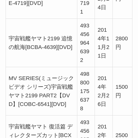
E-4719][DVD]
719
4日
1
493
201
456
宇宙戦艦ヤマト2199 追憶
4年1
2800
964
の航海[BCBA-4639][DVD]
1月2
円
639
1日
2
498
MV SERIES(ミュージック
201
800
ビデオ シリーズ)宇宙戦艦
4年
1500
175
ヤマト2199 PART2【DV
2月2
円
637
D】[COBC-6541][DVD]
6日
8
493
宇宙戦艦ヤマト 復活篇 デ
201
456
ィレクターズカット[BCX
2年
2500