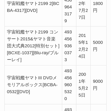
456
宇宙戦艦ヤマト2199 2[BC
2年
1800
964
BA-4317][DVD]
7月2
円
317
7日
9
宇宙戦艦ヤマト2199 コン
493
201
サート2015&ヤマト音楽
456
5年1
5000
団大式典2012[特別セット]
936
2月2
円
[BCXE-1037][Blu-ray/ブル
037
4日
ーレイ]
3
493
200
宇宙戦艦ヤマトIII DVDメ
456
1年
9000
モリアルボックス[BCBA-
960
5月2
円
0532][DVD]
532
5日
0
493