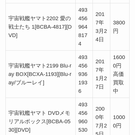
493
201
宇宙戦艦ヤマト2202 愛の
456
7年
3800
戦士たち 1[BCBA-4817][D
964
3月2
円
VD]
817
4日
4
493
1600
201
宇宙戦艦ヤマト2199 Blu-r
456
0円
7年
ay BOX[BCXA-1193][Blu-r
936
高価
1月2
ay/ブルーレイ]
193
買取
7日
6
中
493
200
宇宙戦艦ヤマト DVDメモ
456
0年
1000
リアルボックス[BCBA-05
960
7月2
0円
30][DVD]
530
5日