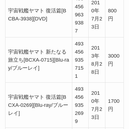
201
456
宇宙戦艦ヤマト 復活篇[B
0年
800
963
CBA-3938][DVD]
7月2
円
938
3日
7
493
201
宇宙戦艦ヤマト 新たなる
456
3年
3000
旅立ち[BCXA-0715][Blu-ra
935
8月2
円
y/ブルーレイ]
715
8日
1
493
201
宇宙戦艦ヤマト 復活篇[B
456
0年
1700
CXA-0269][Blu-ray/ブルー
935
7月2
円
レイ]
269
3日
9