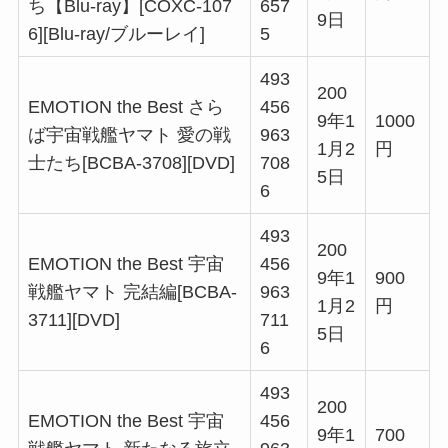
ち【Blu-ray】[COXC-107
657
9日
6][Blu-ray/ブルーレイ]
5
493
200
EMOTION the Best さら
456
9年1
1000
ば宇宙戦艦ヤマト 愛の戦
963
1月2
円
士たち[BCBA-3708][DVD]
708
5日
6
493
200
EMOTION the Best 宇宙
456
9年1
900
戦艦ヤマト 完結編[BCBA-
963
1月2
円
3711][DVD]
711
5日
6
493
200
EMOTION the Best 宇宙
456
9年1
700