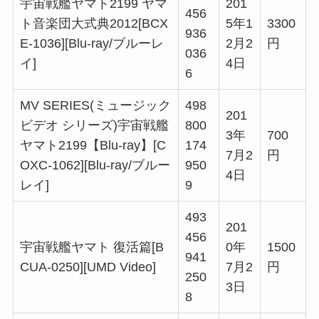
宇宙戦艦ヤマト2199 ヤマ
201
456
ト音楽団大式典2012[BCX
5年1
3300
936
E-1036][Blu-ray/ブルーレ
2月2
円
036
イ]
4日
6
MV SERIES(ミュージック
498
201
ビデオ シリーズ)宇宙戦艦
800
3年
700
ヤマト2199【Blu-ray】[C
174
7月2
円
OXC-1062][Blu-ray/ブルー
950
4日
レイ]
9
493
201
456
宇宙戦艦ヤマト 復活篇[B
0年
1500
941
CUA-0250][UMD Video]
7月2
円
250
3日
8