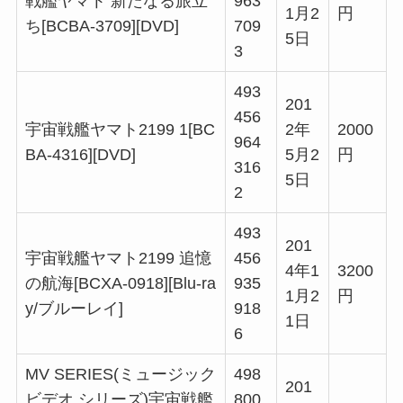
戦艦ヤマト 新たなる旅立
963
1月2
円
ち[BCBA-3709][DVD]
709
5日
3
493
201
456
宇宙戦艦ヤマト2199 1[BC
2年
2000
964
BA-4316][DVD]
5月2
円
316
5日
2
493
201
宇宙戦艦ヤマト2199 追憶
456
4年1
3200
の航海[BCXA-0918][Blu-ra
935
1月2
円
y/ブルーレイ]
918
1日
6
MV SERIES(ミュージック
498
201
ビデオ シリーズ)宇宙戦艦
800